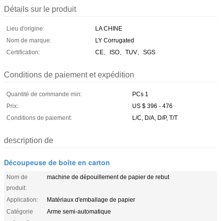
Détails sur le produit
Lieu d'origine:
LA CHINE
Nom de marque:
LY Corrugated
Certification:
CE、ISO、TUV、SGS
Conditions de paiement et expédition
Quantité de commande min:
PCs 1
Prix:
US $ 396 - 476
Conditions de paiement:
L/C, D/A, D/P, T/T
description de
Découpeuse de boîte en carton
Nom de
machine de dépouillement de papier de rebut
produit:
Application:
Matériaux d'emballage de papier
Catégorie
Arme semi-automatique