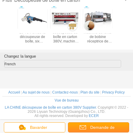
Plus
euse de
Le TUV a ridé la
découpeuse de
machine de fente
Découp
carton de
découpeuse de
boîte en carton
de bobine
automati
chine de
boîte, six
380V, machine
réceptrice de
boîte en 
papier du
catégories que le
rotatoire de lame
520r/Min Carton
machine m
ain 60Hz
carton meurent
mince de
Box Die Cutting
marque
coupeur
2500mm
1500mm
découpe
Changez la langue
lame d
French
Accueil
|
Au sujet de nous
|
Contactez-nous
|
Plan du site
|
Privacy Policy
Vue de bureau
LA CHINE découpeuse de boîte en carton 380V Supplier.
Copyright © 2022 -
2026 Liyuan Technology (Guangzhou) Co., LTD.
All rights reserved. Developed by
ECER
Bavarder
Demande de