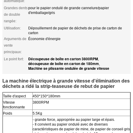
automatique:
Grandes dents
pour le papier ondulé de grande cannelure/papier
d'emballage/gris
de double
rangée:
Utilisation:
Dépouillement de papier de déchets de prise de carton de
carton
Arguments de
Économie d'énergie
vente
principaux:
Découpeuse de boîte en carton 3800RPM
Le point fort:
,
découpeuse de boîte en carton de 180mm
,
Machine se plissante ondulée de grande vitesse
La machine électrique à grande vitesse d'élimination des
déchets a ridé la strip-teaseuse de rebut de papier
Taille d'aspect
450*150*180mm
Vitesse
3800RPM
fonctionnante
Poids
5.5Kg
- grande force, appropriée au papier large et épais.
- Il convient au papier ondulé avec de diverses
caractéristiques de papier de mine, de papier de conseil gris