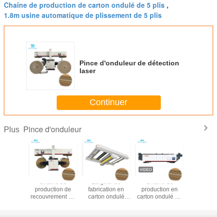
Chaîne de production de carton ondulé de 5 plis
,
1.8m usine automatique de plissement de 5 plis
Pince d'onduleur de détection
laser
Continuer
Pince d'onduleur
Plus
ne de
Chaîne de
Largeur de
Chaîne de
Pince d'o
ction
production de
fabrication en
production en
de détecti
de carton
recouvrement de
carton ondulé
carton ondulé de
 simple
carton ondulé de
150m/Min de la
contrôle de
n Speed
5 couches
machine 2.2m de
Siemens vitesse