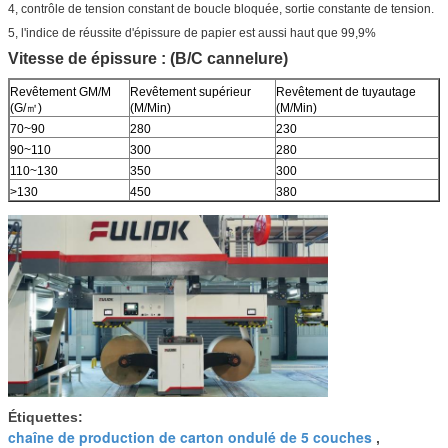
4, contrôle de tension constant de boucle bloquée, sortie constante de tension.
5, l'indice de réussite d'épissure de papier est aussi haut que 99,9%
Vitesse de épissure : (B/C cannelure)
Revêtement GM/M
Revêtement supérieur
Revêtement de tuyautage
(G/㎡)
(M/Min)
(M/Min)
70~90
280
230
90~110
300
280
110~130
350
300
>130
450
380
Étiquettes:
chaîne de production de carton ondulé de 5 couches
,